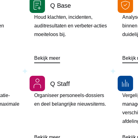
Q Base
Houd klachten, incidenten,
Analyse
en
auditresultaten en verbeter-acties
binnen
moeiteloos bij.
duideli
Bekijk meer
Bekijk
Q Staff
atie-
Organiseer personeels-dossiers
Vergeli
 maximale
en deel belangrijke nieuwsitems.
manage
verschi
afdelin
Bekijk meer
Bekijk