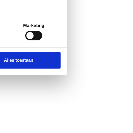
Marketing
jke Verdonkschot
cieel- / Officemanager
dIn
Alles toestaan