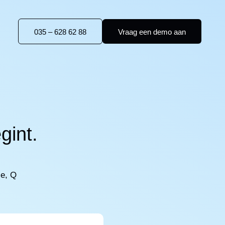
035 – 628 62 88
Vraag een demo aan
gint.
e, Q