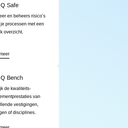
Q Safe
er en beheers risico’s
 je processen met een
jk overzicht.
 meer
Q Bench
jk de kwaliteits-
mentprestaties van
llende vestigingen,
gen of disciplines.
 meer