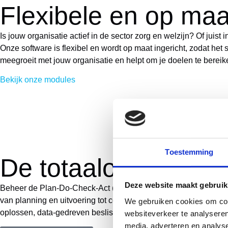
Flexibele en op maa
Is jouw organisatie actief in de sector zorg en welzijn? Of juist
Onze software is flexibel en wordt op maat ingericht, zodat het
meegroeit met jouw organisatie en helpt om je doelen te bereik
Bekijk onze modules
Toestemming
De totaaloplossing
Deze website maakt gebruik
Beheer de Plan-Do-Check-Act (
PDCA
) cyclus met de software
van planning en uitvoering tot controle en aanpassing, wat res
We gebruiken cookies om cont
oplossen, data-gedreven beslissingen nemen en flexibel inspe
websiteverkeer te analyseren
media, adverteren en analys