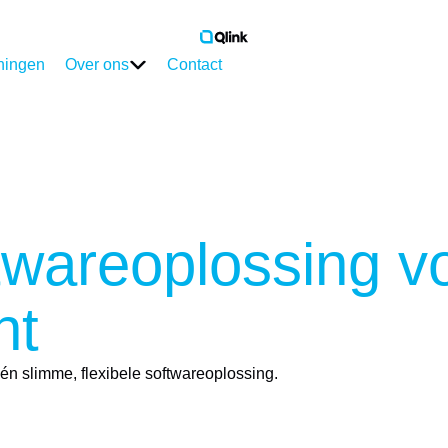
ningen
Over ons
Contact
tware
oplossing vo
nt
één slimme, flexibele softwareoplossing.