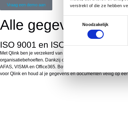
Vraag een demo aan
verstrekt of die ze hebben v
Toestemmingsselectie
Alle gegevens en do
Noodzakelijk
ISO 9001 en ISO 27001 gecertifi
Met Qlink ben je verzekerd van veilige software en beveiligde b
organisatiebehoeften. Dankzij onze Single Sign-On (SSO) functi
AFAS, VISMA en Office365. Bovendien zorgt onze twee-factor a
voor Qlink en houd al je gegevens en documenten veilig op één