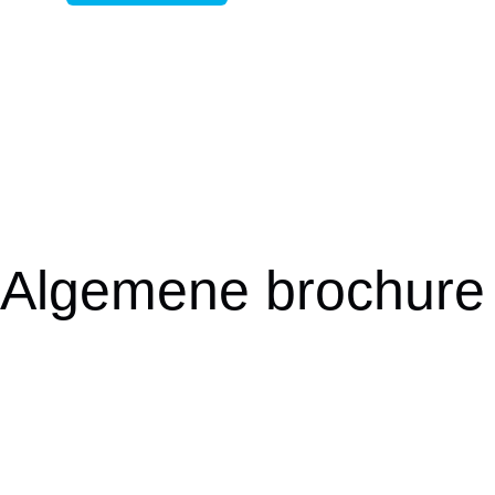
Algemene brochure
Kwaliteit, compliance en risicobeheersing vragen om overzicht, 
organisatie. Of je nu verantwoordelijk bent voor audits, docume
In deze brochure ontdek je hoe je met Qlink kwaliteitsmanageme