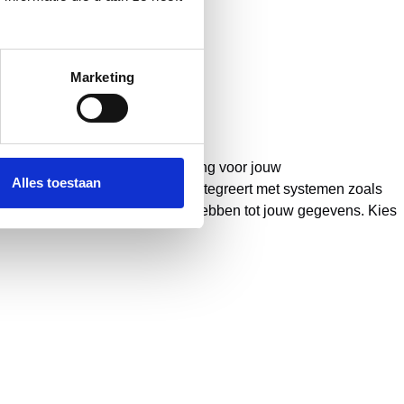
één plek
Marketing
ijf bieden wij een totaal oplossing voor jouw
Alles toestaan
iligheid, terwijl je eenvoudig integreert met systemen zoals
een bevoegde personen toegang hebben tot jouw gegevens. Kies