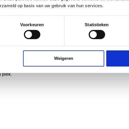
erzameld op basis van uw gebruik van hun services.
cumenten veilig op 
Voorkeuren
Statistieken
ceerd
edrijfsinformatie. Als ISO 9001 en ISO 27001 gecertificeerd bedr
Weigeren
onaliteit heb je minder wachtwoorden nodig en verhoog je de ve
uthenticatie (2FA) voor een extra beveiligingslaag, zodat all
 plek.