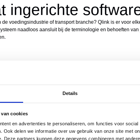
t ingerichte softwar
 in de voedingsindustrie of transport branche? Qlink is er voor el
 systeem naadloos aansluit bij de terminologie en behoeften van
en.
Details
 voor management v
 van cookies
 van Qlink. Zo til je je kwaliteitsmanagement naar een hoger ni
ulteert in continue verbetering en efficiënter werken. Door de 
ent en advertenties te personaliseren, om functies voor social
len op veranderingen.
. Ook delen we informatie over uw gebruik van onze site met on
e. Deze partners kunnen deze gegevens combineren met andere i