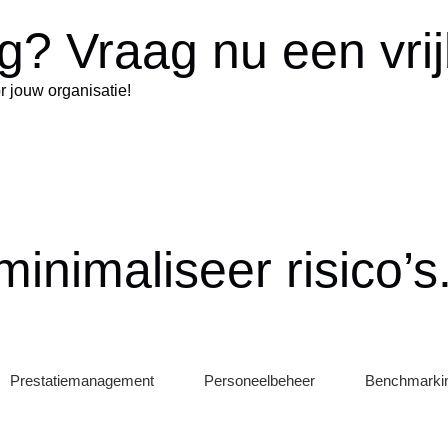
ng?
Vraag nu een vri
r jouw organisatie!
minimaliseer risico’
Prestatiemanagement
Personeelbeheer
Benchmarki