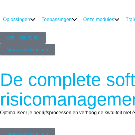
Oplossingen
Toepassingen
Onze modules
Trai
035 – 628 62 88
Vraag een demo aan
De complete sof
risico
manageme
Optimaliseer je bedrijfsprocessen en verhoog de kwaliteit met 
Vraag een demo aan