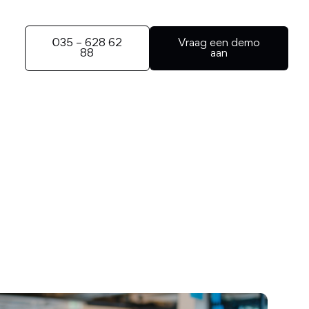
035 – 628 62
Vraag een demo
88
aan