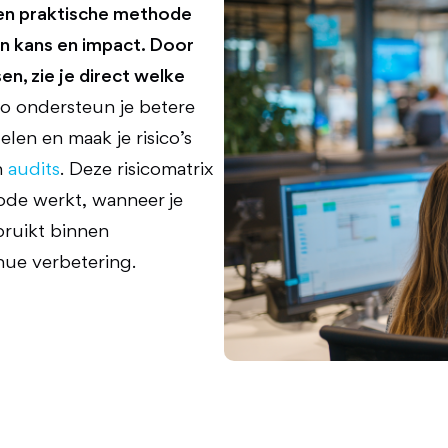
een praktische methode
an kans en impact. Door
sen, zie je direct welke
Zo ondersteun je betere
len en maak je risico’s
n
audits
. Deze risicomatrix
ode werkt, wanneer je
bruikt binnen
nue verbetering.