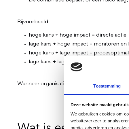
De combinatie bepaalt of een risico laag
Bijvoorbeeld:
hoge kans + hoge impact = directe actie
lage kans + hoge impact = monitoren en
hoge kans + lage impact = procesoptimali
lage kans + lage impact = acceptabel rest
Wanneer organisaties vragen “wat is een risico
Toestemming
Deze website maakt gebruik
We gebruiken cookies om cont
websiteverkeer te analyseren
Wat is een risicoma
media, adverteren en analys