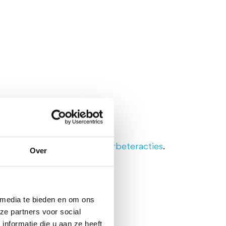
objectief prioriteren van
verbeteracties
.
Over
 media te bieden en om ons
ze partners voor social
anagement?
nformatie die u aan ze heeft