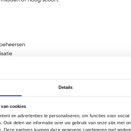
, midden of hoog scoort.
 beheersen
satie
risico
matrix?”, draait het in de praktijk dus vooral om het 
Details
 van cookies
ent en advertenties te personaliseren, om functies voor social
. Ook delen we informatie over uw gebruik van onze site met on
trix binnen kwaliteitsm
e. Deze partners kunnen deze gegevens combineren met andere i