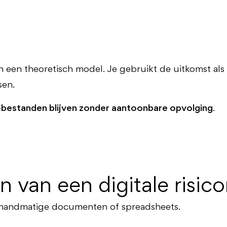
n een theoretisch model. Je gebruikt de uitkomst al
sen.
l-bestanden blijven zonder aantoonbare opvolging
.
n van een digitale risic
n handmatige documenten of spreadsheets.