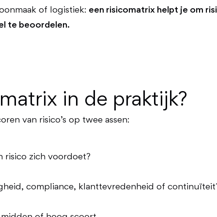
hoonmaak of logistiek:
een risicomatrix helpt je om ri
el te beoordelen.
atrix in de praktijk?
coren van risico’s op twee assen:
n risico zich voordoet?
igheid, compliance, klanttevredenheid of continuïteit