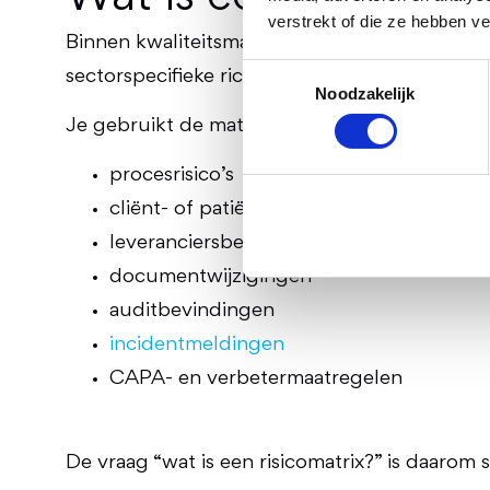
verstrekt of die ze hebben v
Binnen kwaliteitsmanagement is de risicomat
Toestemmingsselectie
sectorspecifieke richtlijnen.
Noodzakelijk
Je gebruikt de matrix bijvoorbeeld voor:
procesrisico’s
cliënt- of patiëntveiligheid
leveranciersbeoordelingen
documentwijzigingen
auditbevindingen
incidentmeldingen
CAPA- en verbetermaatregelen
De vraag “wat is een risicomatrix?” is daaro