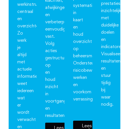
klachten,
prestaties
werkinstructies
systematisch
afwijkingen
inzichtelijk
centraal
in
en
met
en
kaart
verbeterpunten
duidelijke
overzichtelijk.
en
eenvoudig
doelen
Zo
houd
vast.
en
werk
overzicht
Volg
indicatoren.
je
op
acties
Visualiseer
altijd
beheersmaatregelen.
gestructureerd
resultaten
met
Ondersteun
op
en
actuele
risicobewust
en
stuur
informatie,
werken
houd
tijdig
weet
en
inzicht
bij
iedereen
voorkom
in
waar
wat
verrassingen.
voortgang
nodig.
er
en
wordt
resultaten.
verwacht
Lees
en
Lees