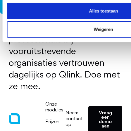
Alles toestaan
Meer dan 40.000
Weigeren
professionals bij
vooruitstrevende
organisaties vertrouwen
dagelijks op Qlink. Doe met
ze mee.
Onze
modules
Vraag
Neem
een
contact
demo
Prijzen
op
aan