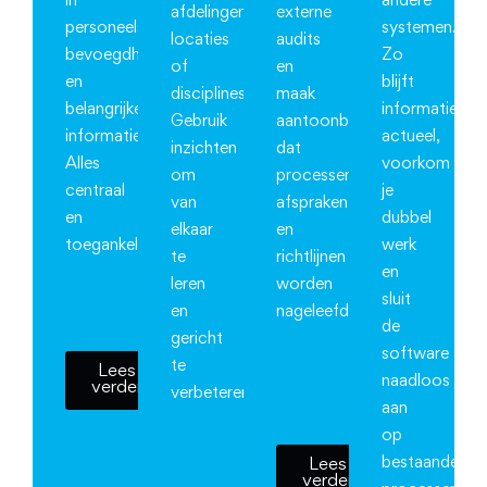
in
andere
afdelingen,
externe
personeelsgegevens,
systemen.
locaties
audits
bevoegdheden
Zo
of
en
en
blijft
disciplines.
maak
belangrijke
informatie
Gebruik
aantoonbaar
informatie.
actueel,
inzichten
dat
Alles
voorkom
om
processen,
centraal
je
van
afspraken
en
dubbel
elkaar
en
toegankelijk.
werk
te
richtlijnen
en
leren
worden
sluit
en
nageleefd.
de
gericht
software
te
Lees
naadloos
verder
verbeteren.
aan
op
bestaande
Lees
verder