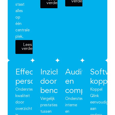
verder
verder
staat
alles
op
één
centrale
plek.
Lees
verder
Effectieve
Inzicht
Audits
Softwa
personeelsadministratie
door
en
koppel
benchmarks
compliance
Ondersteun
Koppel
kwaliteit
Qlink
Vergelijk
Ondersteun
door
eenvoudig
prestaties
interne
overzicht
aan
tussen
en