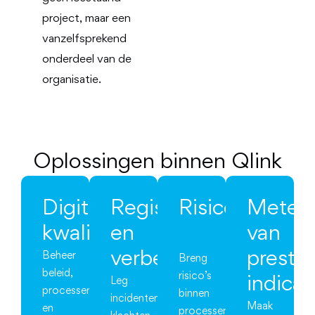
project, maar een
vanzelfsprekend
onderdeel van de
organisatie.
Oplossingen binnen Qlink
Digitaal
Registraties
Risicoanalyse
Meten
kwaliteitshandboek
en
van
verbeteracties
prestat
Beheer
Breng
beleid,
risico’s
indica
Leg
processen
binnen
incidenten,
Maak
en
processen