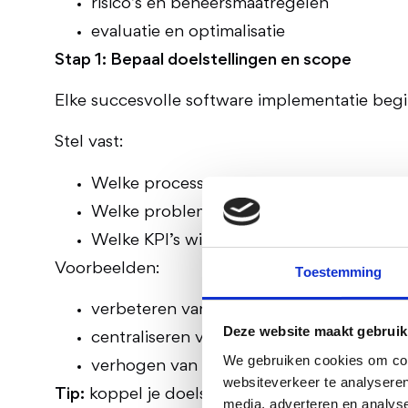
risico’s en beheersmaatregelen
evaluatie en optimalisatie
Stap 1: Bepaal doelstellingen en scope
Elke succesvolle software implementatie begin
Stel vast:
Welke processen wil je verbeteren?
Welke problemen moet de implementatie
Welke KPI’s wil je meten?
Voorbeelden:
Toestemming
verbeteren van incidentregistratie
Deze website maakt gebruik
centraliseren van
documentbeheer
We gebruiken cookies om cont
verhogen van compliance met ISO-norm
websiteverkeer te analyseren
Tip:
koppel je doelstellingen direct aan je
PDC
media, adverteren en analys