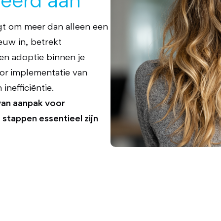
reerd aan
gt om meer dan alleen een
ieuw in, betrekt
 en adoptie binnen je
oor implementatie van
nefficiëntie.
 van aanpak voor
stappen essentieel zijn