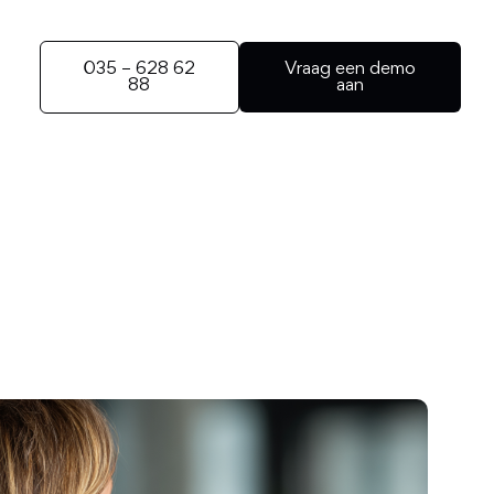
035 – 628 62
Vraag een demo
88
aan