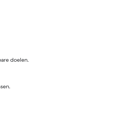
bare doelen.
ssen.