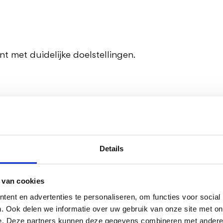
t met duidelijke doelstellingen.
 van software oplossen?
Details
 van cookies
ent en advertenties te personaliseren, om functies voor social
en
. Ook delen we informatie over uw gebruik van onze site met on
A-cyclus
om continue verbetering te waarborgen.
e. Deze partners kunnen deze gegevens combineren met andere i