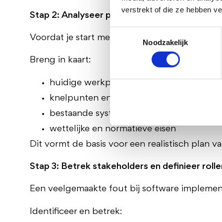
verstrekt of die ze hebben v
Stap 2: Analyseer processen en requirements
Toestemmingsselectie
Voordat je start met de implementatie van softw
Noodzakelijk
Breng in kaart:
huidige werkprocessen
knelpunten en risico’s
bestaande systemen en integraties
wettelijke en normatieve eisen
Dit vormt de basis voor een realistisch plan 
Stap 3: Betrek stakeholders en definieer rolle
Een veelgemaakte fout bij software implemen
Identificeer en betrek: