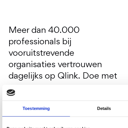
Meer dan 40.000
professionals bij
vooruitstrevende
organisaties vertrouwen
dagelijks op Qlink. Doe met
ze mee.
Onze
modules
Vraag
Neem
een
contact
demo
Prijzen
op
aan