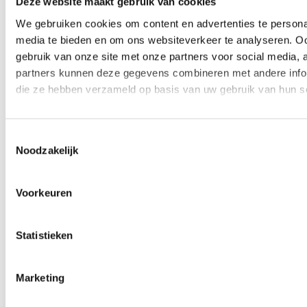
Trainingen
035 – 628
Onze modules
Qlink
62 88
Q Docs
Over Qlink
info@qlinksoftw
Q Base
Ons team
Olympia 4
Q Safe
Risicomanagement
1213 NT Hilversum
Q Perform
Implementatie
Q Staff
ondersteuning
Q Bench
Veelgestelde
vragen
Werken bij