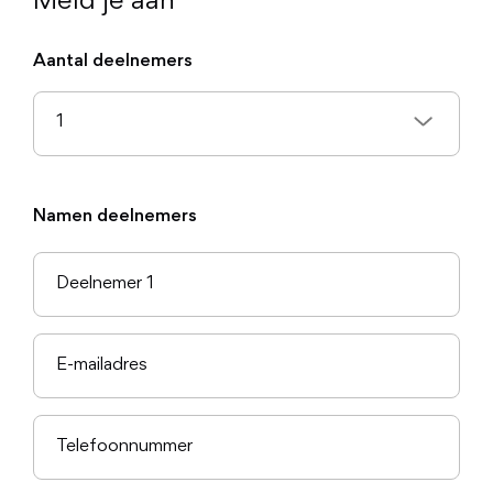
Meld je aan
Aantal deelnemers
Namen deelnemers
Toestemming
Details
Over
Deze website maakt gebruik van cookies
We gebruiken cookies om content en advertenties te
personaliseren, om functies voor social media te bieden en 
ons websiteverkeer te analyseren. Ook delen we informatie