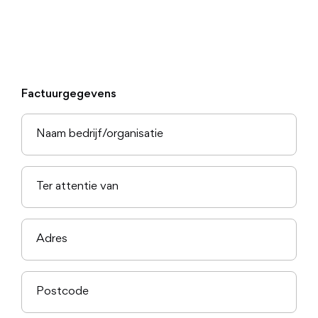
over uw gebruik van onze site met onze partners voor social
media, adverteren en analyse. Deze partners kunnen deze
gegevens combineren met andere informatie die u aan ze he
verstrekt of die ze hebben verzameld op basis van uw gebru
van hun services.
Factuurgegevens
Toestemmingsselectie
Noodzakelijk
Voorkeuren
Statistieken
Marketing