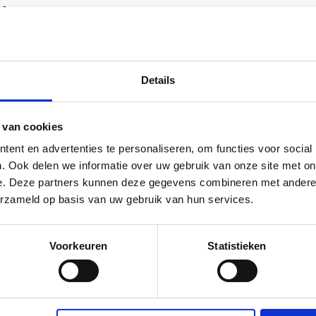
r keuze
 je één praktijkgerichte training uit:
 werken met Ons® Dossier
”, “
Mikzo® en Mikzo® Kompas
” of “
Tra
Details
link Advanced.
 van cookies
tie interessant?
ent en advertenties te personaliseren, om functies voor social
. Ook delen we informatie over uw gebruik van onze site met on
e. Deze partners kunnen deze gegevens combineren met andere i
ies die willen werken aan betere processen, meer grip op kwalite
erzameld op basis van uw gebruik van hun services.
liteitsmanagers, applicatiebeheerders, teamleiders en medewer
t.
Voorkeuren
Statistieken
t maken;