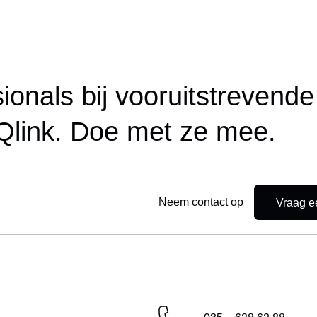
onals bij vooruitstrevende
 Qlink. Doe met ze mee.
Neem contact op
Vraag e