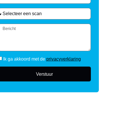
Ik ga akkoord met de
privacyverklaring
Verstuur