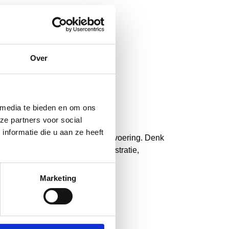
ining Ons® Blokplanning
”.
Over
 media te bieden en om ons
ze partners voor social
nformatie die u aan ze heeft
it en efficiëntere dagelijkse uitvoering.
Denk
kers die werken met zorgadministratie,
Marketing