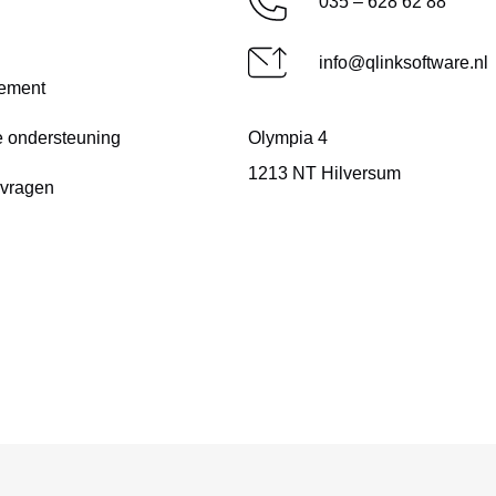
035 – 628 62 88
info@qlinksoftware.nl
ement
e ondersteuning
Olympia 4
1213 NT Hilversum
 vragen