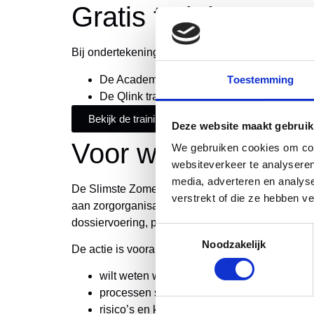
Gratis training naa
Bij ondertekening binnen de actievoorwaarden kies
De Academy van Adcase, zoals “
Efficiënt
Toestemming
De Qlink trainingen: Qlink Essentials en Q
Bekijk de trainingen uit de Academy van Adcase
Deze website maakt gebruik
Voor wie is deze ac
We gebruiken cookies om cont
websiteverkeer te analyseren
media, adverteren en analys
De Slimste Zomer actie is relevant voor organisat
verstrekt of die ze hebben v
aan zorgorganisaties en professionals zoals kwa
dossiervoering, planning of kwaliteitsmanagemen
Toestemmingsselectie
Noodzakelijk
De actie is vooral interessant wanneer je:
wilt weten waar verbeterkansen liggen;
processen slimmer wilt inrichten;
risico’s en knelpunten sneller zichtbaar wil