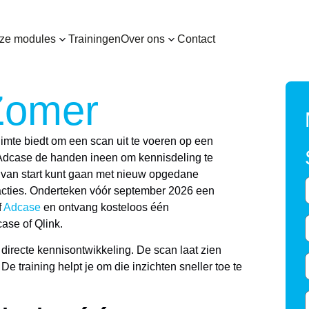
ze modules
Trainingen
Over ons
Contact
Zomer
uimte biedt om een scan uit te voeren op een
Adcase de handen ineen om kennisdeling te
e van start kunt gaan met nieuw opgedane
cties.
Onderteken vóór september 2026 een
f
Adcase
en ontvang kosteloos één
ase of Qlink
.
directe kennisontwikkeling. De scan laat zien
De training helpt je om die inzichten sneller toe te