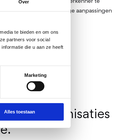
tig door ordners of een verkenner te
Over
ijn, meedenken en de nodige aanpassingen
 media te bieden en om ons
ze partners voor social
nformatie die u aan ze heeft
Marketing
Alles toestaan
evende organisaties
e.