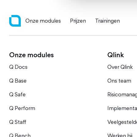
Onze modules
Prijzen
Trainingen
Onze modules
Qlink
Q Docs
Over Qlink
Q Base
Ons team
Q Safe
Risicomana
Q Perform
Implementat
Q Staff
Veelgesteld
Q Bench
Werken bij