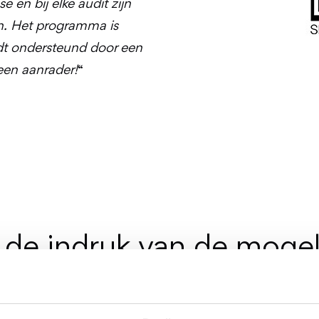
e en bij elke audit zijn
n. Het programma is
rdt ondersteund door een
en aanrader!
“
 de indruk van de mogel
ers van Dental International gebruiken sinds ruim v
ntzettend gebruiksvriendelijke programma’s zijn om m