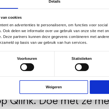
t programma en hoeveel sneller het gaat dan handma
Details
n de medewerkers van Qlink die altijd behulpzaam z
 Qlink van harte aanbevelen!
 van cookies
ent en advertenties te personaliseren, om functies voor social
. Ook delen we informatie over uw gebruik van onze site met on
e. Deze partners kunnen deze gegevens combineren met andere i
erzameld op basis van uw gebruik van hun services.
Voorkeuren
Statistieken
Weigeren
ssionals bij vooruitstr
op Qlink. Doe met ze me