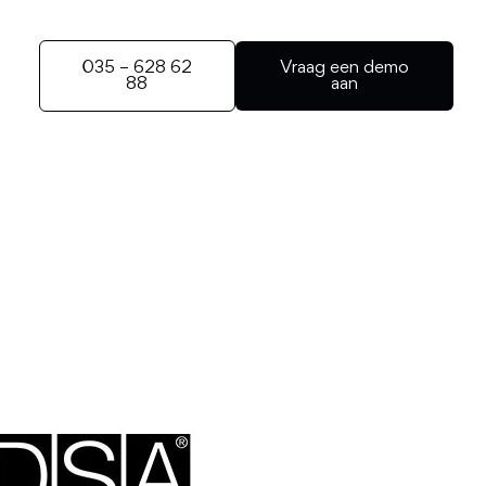
035 – 628 62
Vraag een demo
88
aan