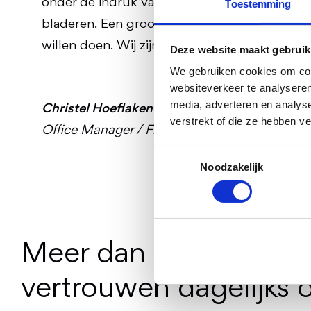
onder de indruk van de mogelijkheden van he
Toestemming
bladeren. Een groot compliment daarnaast aa
willen doen. Wij zijn erg tevreden en kunnen
Deze website maakt gebruik
We gebruiken cookies om cont
websiteverkeer te analyseren
media, adverteren en analys
Christel Hoeflaken
verstrekt of die ze hebben v
Office Manager / Finance
Toestemmingsselectie
Noodzakelijk
Meer dan 40.000 profe
vertrouwen dagelijks 