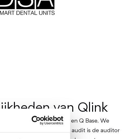
ijkheden van Qlink
ijf jaar de modules Q Docs en Q Base. We
ee te werken. En bij elke audit is de auditor