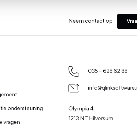
Neem contact op
Vra
035 – 628 62 88
info@qlinksoftware.
gement
ie ondersteuning
Olympia 4
1213 NT Hilversum
e vragen