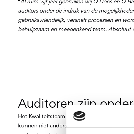
“
Al ruim vijf jaar gebruiken wij Q Docs en Q Bas
auditors onder de indruk van de mogelijkhede
gebruiksvriendelijk, versnelt processen en wo
behulpzaam en meedenkend team. Absoluut e
Auditoren zijn onder
Het Kwaliteitsteam en enkele andere medewerk
kunnen niet anders concluderen dan dat het o